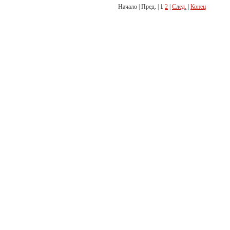
Начало | Пред. |
1
2
|
След.
|
Конец