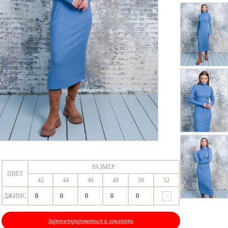
РАЗМЕР
ЦВЕТ
42
44
46
48
50
52
ДЖИНС
Зарегистрироваться и заказать