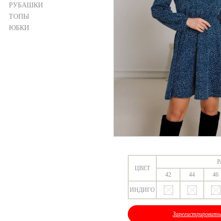
РУБАШКИ
ТОПЫ
ЮБКИ
Р
ЦВЕТ
42
44
46
ИНДИГО
Зарегистрировать