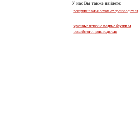
У нас Вы также найдете:
вечерние платья оптом от производителя
красивые женские модные блузки от
российского производителя